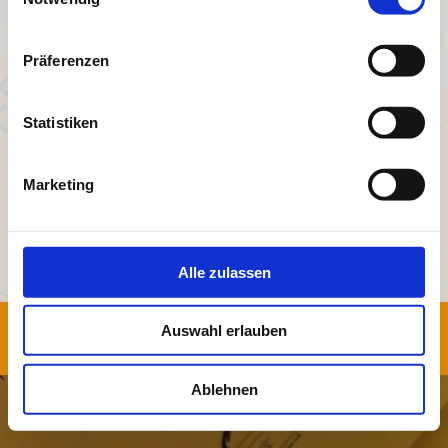
Solis Musikverlag & Produktion e.K.
Weidenstraße 4
49477 Ibbenbüren
Präferenzen
Geschäftsinhaber: Uwe Harald Berkemer
Statistiken
Telefon: +49 (0) 5451-5629242
Email: info@solis-musikverlag.de
Marketing
Registereintrag
Eintragung im Handelsregister
Registergericht: Amtsgericht Steinfurt
Registernummer: HRA 8328
Alle zulassen
Auswahl erlauben
Login
Druckversion
|
Sitemap
Webansicht
© Solis Musikverlag & Produktion e.K.
Ablehnen